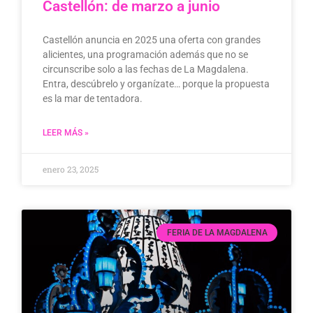
Castellón: de marzo a junio
Castellón anuncia en 2025 una oferta con grandes
alicientes, una programación además que no se
circunscribe solo a las fechas de La Magdalena.
Entra, descúbrelo y organízate… porque la propuesta
es la mar de tentadora.
LEER MÁS »
enero 23, 2025
FERIA DE LA MAGDALENA